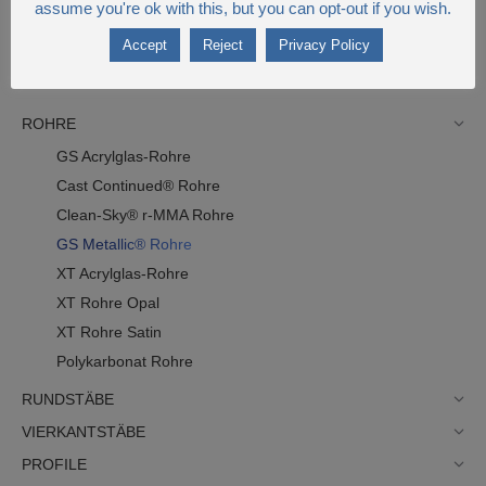
assume you're ok with this, but you can opt-out if you wish.
Accept
Reject
Privacy Policy
ROHRE
GS Acrylglas-Rohre
Cast Continued® Rohre
Clean-Sky® r-MMA Rohre
GS Metallic® Rohre
XT Acrylglas-Rohre
XT Rohre Opal
XT Rohre Satin
Polykarbonat Rohre
RUNDSTÄBE
VIERKANTSTÄBE
PROFILE