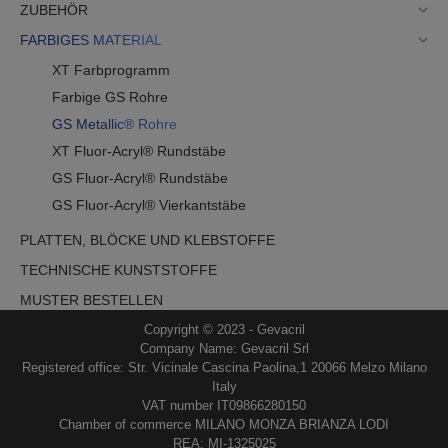
ZUBEHÖR
FARBIGES MATERIAL
XT Farbprogramm
Farbige GS Rohre
GS Metallic® Rohre
XT Fluor-Acryl® Rundstäbe
GS Fluor-Acryl® Rundstäbe
GS Fluor-Acryl® Vierkantstäbe
PLATTEN, BLÖCKE UND KLEBSTOFFE
TECHNISCHE KUNSTSTOFFE
MUSTER BESTELLEN
Copyright © 2023 - Gevacril
Company Name: Gevacril Srl
Registered office: Str. Vicinale Cascina Paolina,1 20066 Melzo Milano
Italy
VAT number IT09866280150
Chamber of commerce MILANO MONZA BRIANZA LODI
REA: MI-1325025