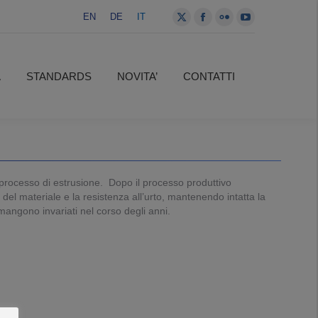
EN
DE
IT
X
Facebook
Flickr
YouTube
page
page
page
page
A
STANDARDS
NOVITA’
CONTATTI
opens
opens
opens
opens
A
STANDARDS
NOVITA’
CONTATTI
in
in
in
in
new
new
new
new
window
window
window
window
 un processo di estrusione. Dopo il processo produttivo
del materiale e la resistenza all’urto, mantenendo intatta la
rimangono invariati nel corso degli anni.