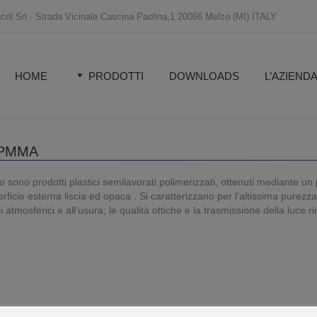
ril Srl - Strada Vicinale Cascina Paolina,1 20066 Melzo (MI) ITALY
HOME
PRODOTTI
DOWNLOADS
L’AZIEND
HOME
PRODOTTI
DOWNLOADS
L’AZIEND
n PMMA
tiurto sono prodotti plastici semilavorati polimerizzati, ottenuti mediante
icie esterna liscia ed opaca . Si caratterizzano per l’altissima purezza 
i atmosferici e all’usura; le qualità ottiche e la trasmissione della luce 