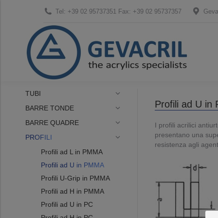
Tel: +39 02 95737351 Fax: +39 02 95737357
Gevac
TUBI
Profili ad U i
BARRE TONDE
BARRE QUADRE
I profili acrilici an
presentano una superf
PROFILI
resistenza agli agent
Profili ad L in PMMA
Profili ad U in PMMA
Profili U-Grip in PMMA
Profili ad H in PMMA
Profili ad U in PC
Profili ad H in PC