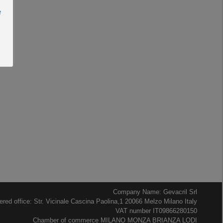
e
Company Name: Gevacril Srl
ered office: Str. Vicinale Cascina Paolina,1 20066 Melzo Milano Italy
VAT number IT09866280150
Chamber of commerce MILANO MONZA BRIANZA LODI