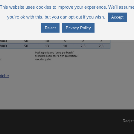
This website uses cookies to improve your experience. We'll assum
you're ok with this, but you can opt-out if you wish.
Accept
Reject
Privacy Policy
niche
Regist